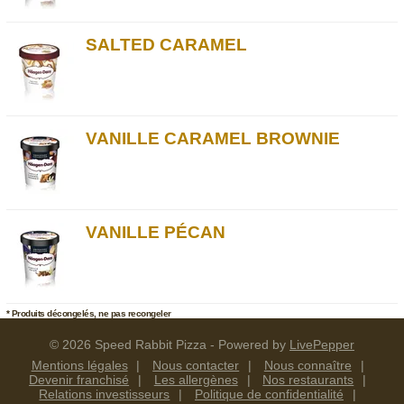
SALTED CARAMEL
VANILLE CARAMEL BROWNIE
VANILLE PÉCAN
* Produits décongelés, ne pas recongeler
© 2026 Speed Rabbit Pizza - Powered by
LivePepper
Mentions légales
Nous contacter
Nous connaître
Devenir franchisé
Les allergènes
Nos restaurants
Relations investisseurs
Politique de confidentialité